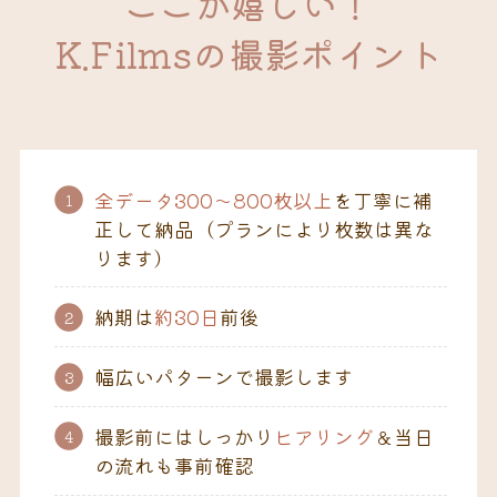
ここが嬉しい！
K.Filmsの撮影ポイント
全データ300～800枚以上
を丁寧に補
正して納品（プランにより枚数は異な
ります）
納期は
約30日
前後
幅広いパターンで撮影します
撮影前にはしっかり
ヒアリング
＆当日
の流れも事前確認