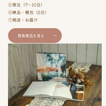
⑤発注（7～10日）
⑥検品・梱包（2日）
⑦発送・お届け
取扱商品を見る