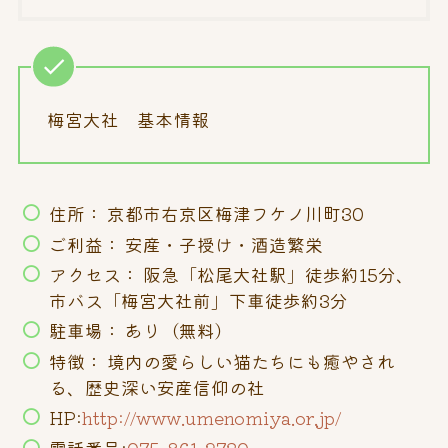
梅宮大社 基本情報
住所： 京都市右京区梅津フケノ川町30
ご利益： 安産・子授け・酒造繁栄
アクセス： 阪急「松尾大社駅」徒歩約15分、
市バス「梅宮大社前」下車徒歩約3分
駐車場： あり（無料）
特徴： 境内の愛らしい猫たちにも癒やされ
る、歴史深い安産信仰の社
HP:
http://www.umenomiya.or.jp/
電話番号:
075-861-2730