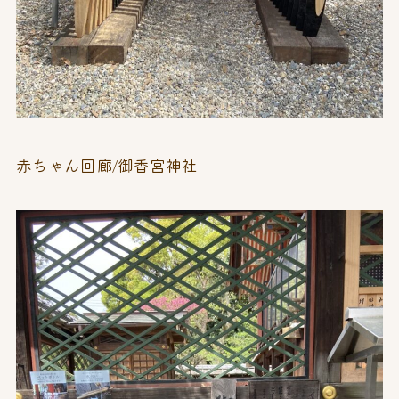
赤ちゃん回廊/御香宮神社