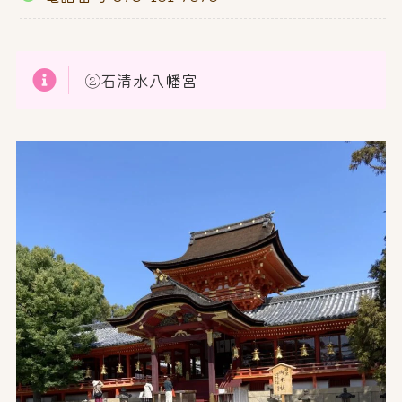
②石清水八幡宮