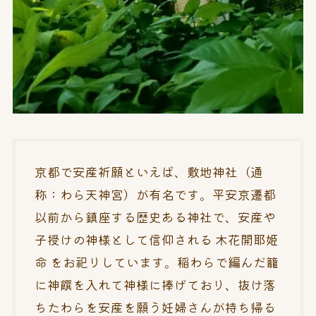
京都で安産祈願といえば、敷地神社（通
称：わら天神宮）が有名です。平安京遷都
以前から鎮座する歴史ある神社で、安産や
子授けの神様として信仰される 木花開耶姫
命 をお祀りしています。稲わらで編んだ籠
に神饌を入れて神様に捧げており、抜け落
ちたわらを安産を願う妊婦さんが持ち帰る