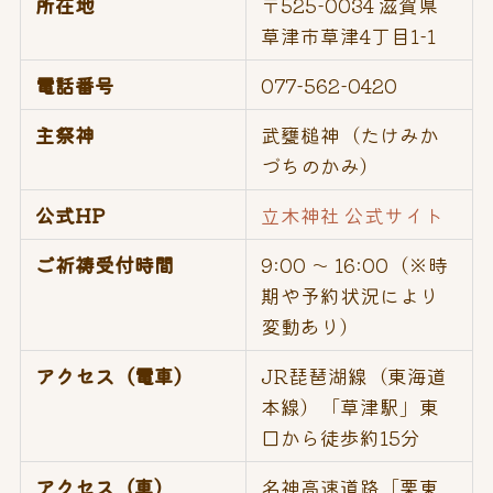
所在地
〒525-0034 滋賀県
草津市草津4丁目1-1
電話番号
077-562-0420
主祭神
武甕槌神（たけみか
づちのかみ）
公式HP
立木神社 公式サイト
ご祈祷受付時間
9:00 〜 16:00（※時
期や予約状況により
変動あり）
アクセス（電車）
JR琵琶湖線（東海道
本線）「草津駅」東
口から徒歩約15分
アクセス（車）
名神高速道路「栗東