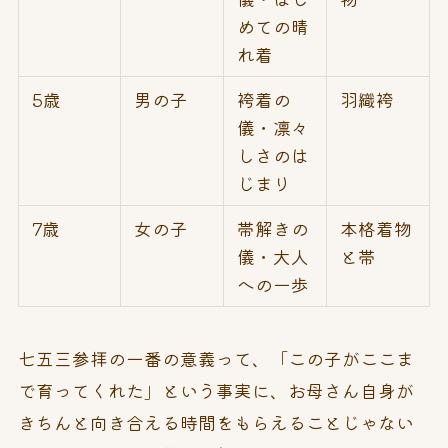
めての晴
れ着
5歳
男の子
袴着の
羽織袴
儀・凛々
しさのは
じまり
7歳
女の子
帯解きの
本格着物
儀・大人
と帯
への一歩
七五三参拝の一番の意義って、「この子がここま
で育ってくれた」という事実に、お母さん自身が
きちんと向き合える時間をもらえることじゃない