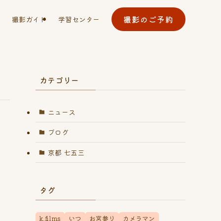
撮影のご予約
撮影ガイド
学習センター
カテゴリー
ニュース
ブログ
京都 七五三
タグ
k.films
いつ
お宮参り
カメラマン