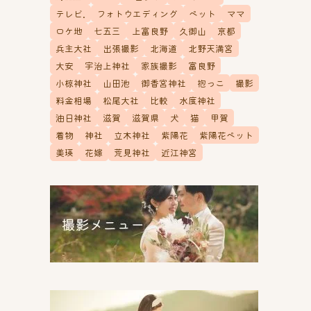
テレビ.
フォトウエディング
ペット
ママ
ロケ地
七五三
上富良野
久御山
京都
兵主大社
出張撮影
北海道
北野天満宮
大安
宇治上神社
家族撮影
富良野
小椋神社
山田池
御香宮神社
抱っこ
撮影
料金相場
松尾大社
比較
水度神社
油日神社
滋賀
滋賀県
犬
猫
甲賀
着物
神社
立木神社
紫陽花
紫陽花ペット
美瑛
花嫁
荒見神社
近江神宮