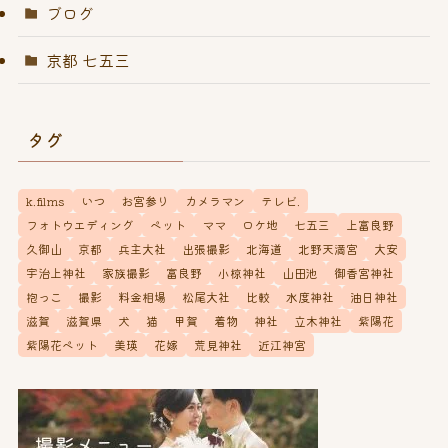
ブログ
京都 七五三
タグ
k.films
いつ
お宮参り
カメラマン
テレビ.
フォトウエディング
ペット
ママ
ロケ地
七五三
上富良野
久御山
京都
兵主大社
出張撮影
北海道
北野天満宮
大安
宇治上神社
家族撮影
富良野
小椋神社
山田池
御香宮神社
抱っこ
撮影
料金相場
松尾大社
比較
水度神社
油日神社
滋賀
滋賀県
犬
猫
甲賀
着物
神社
立木神社
紫陽花
紫陽花ペット
美瑛
花嫁
荒見神社
近江神宮