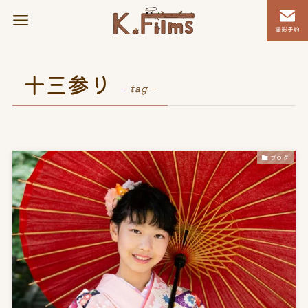
撮影予約
十三参り
– tag –
ブログ