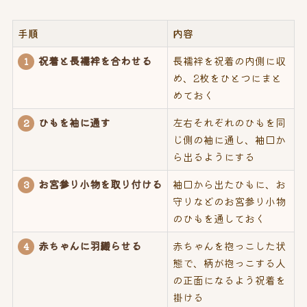
手順
内容
祝着と長襦袢を合わせる
長襦袢を祝着の内側に収
1
め、2枚をひとつにまと
めておく
ひもを袖に通す
左右それぞれのひもを同
2
じ側の袖に通し、袖口か
ら出るようにする
お宮参り小物を取り付ける
袖口から出たひもに、お
3
守りなどのお宮参り小物
のひもを通しておく
赤ちゃんに羽織らせる
赤ちゃんを抱っこした状
4
態で、柄が抱っこする人
の正面になるよう祝着を
掛ける