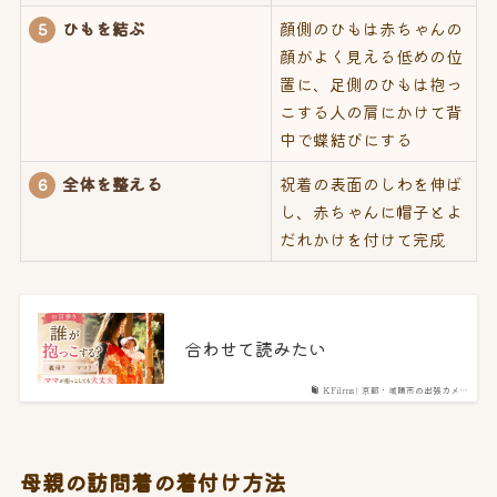
ひもを結ぶ
顔側のひもは赤ちゃんの
5
顔がよく見える低めの位
置に、足側のひもは抱っ
こする人の肩にかけて背
中で蝶結びにする
全体を整える
祝着の表面のしわを伸ば
6
し、赤ちゃんに帽子とよ
だれかけを付けて完成
合わせて読みたい
K.Films | 京都・城陽市の出張カメ…
母親の訪問着の着付け方法